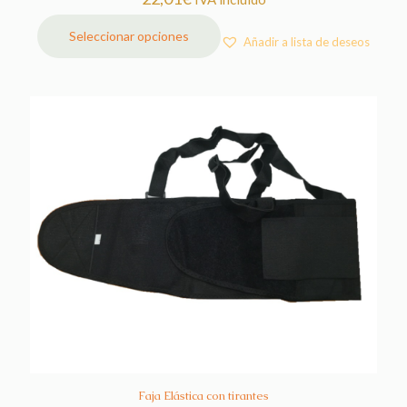
Seleccionar opciones
Añadir a lista de deseos
Este
producto
tiene
múltiples
variantes.
Las
opciones
se
pueden
elegir
en
la
página
de
producto
Faja Elástica con tirantes