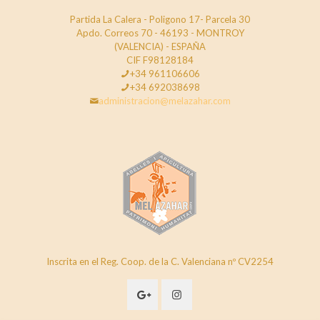
Partida La Calera - Poligono 17- Parcela 30
Apdo. Correos 70 - 46193 - MONTROY
(VALENCIA) - ESPAÑA
CIF F98128184
+34 961106606
+34 692038698
administracion@melazahar.com
Inscrita en el Reg. Coop. de la C. Valenciana nº CV2254