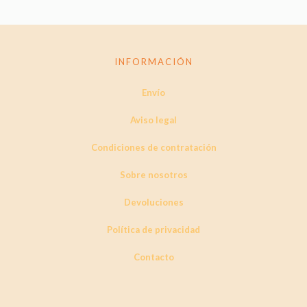
tiene
múltiples
variantes.
Las
opciones
INFORMACIÓN
se
pueden
Envío
elegir
en
la
Aviso legal
página
de
Condiciones de contratación
producto
Sobre nosotros
Devoluciones
Política de privacidad
Contacto