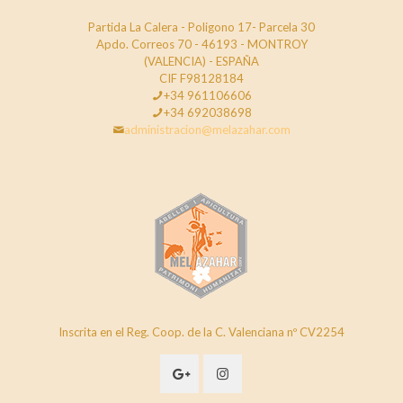
Partida La Calera - Poligono 17- Parcela 30
Apdo. Correos 70 - 46193 - MONTROY
(VALENCIA) - ESPAÑA
CIF F98128184
+34 961106606
+34 692038698
administracion@melazahar.com
Inscrita en el Reg. Coop. de la C. Valenciana nº CV2254