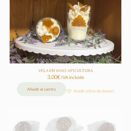
VELA EN VASO APICULTURA
3,00
€
IVA incluido
Añadir al carrito
Añadir a lista de deseos