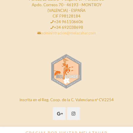
Apdo. Correos 70 - 46193 - MONTROY
(VALENCIA) - ESPAÑA
CIF F98128184
+34 961106606
+34 692038698
administracion@melazahar.com
Inscrita en el Reg. Coop. de la C. Valenciana nº CV2254