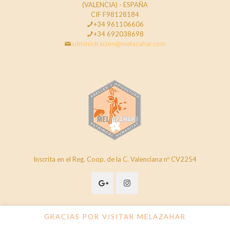
(VALENCIA) - ESPAÑA
CIF F98128184
+34 961106606
+34 692038698
administracion@melazahar.com
Inscrita en el Reg. Coop. de la C. Valenciana nº CV2254
GRACIAS POR VISITAR MELAZAHAR