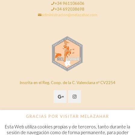
+34 961106606
+34 692038698
administracion@melazahar.com
Inscrita en el Reg. Coop. de la C. Valenciana nº CV2254
GRACIAS POR VISITAR MELAZAHAR
Esta Web utiliza cookies propias y de terceros, tanto durante la
© 2020 Melazahar. All Rights Reserved.
www.melazahar.com
sesión de navegación como de forma permanente, para poder