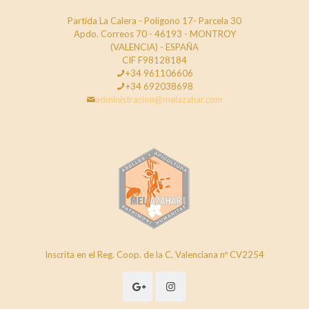
Partida La Calera - Poligono 17- Parcela 30
Apdo. Correos 70 - 46193 - MONTROY
(VALENCIA) - ESPAÑA
CIF F98128184
+34 961106606
+34 692038698
administracion@melazahar.com
Inscrita en el Reg. Coop. de la C. Valenciana nº CV2254