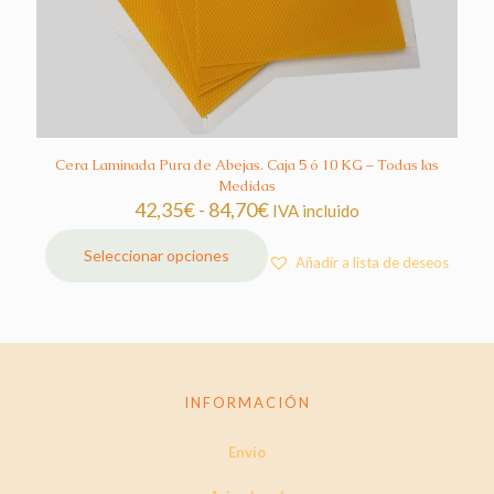
Cera Laminada Pura de Abejas. Caja 5 ó 10 KG – Todas las
Medidas
Rango
42,35
€
-
84,70
€
IVA incluido
de
precios:
Seleccionar opciones
Añadir a lista de deseos
Este
desde
producto
42,35€
tiene
hasta
múltiples
84,70€
variantes.
Las
opciones
INFORMACIÓN
se
pueden
Envío
elegir
en