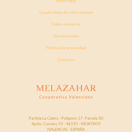
la
Aviso legal
página
de
Condiciones de contratación
producto
Sobre nosotros
Devoluciones
Política de privacidad
Contacto
MELAZAHAR
Cooperativa Valenciana
Partida La Calera - Poligono 17- Parcela 30
Apdo. Correos 70 - 46193 - MONTROY
(VALENCIA) - ESPAÑA