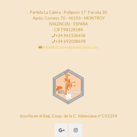
Partida La Calera - Poligono 17- Parcela 30
Apdo. Correos 70 - 46193 - MONTROY
(VALENCIA) - ESPAÑA
CIF F98128184
+34 961106606
+34 692038698
administracion@melazahar.com
Inscrita en el Reg. Coop. de la C. Valenciana nº CV2254