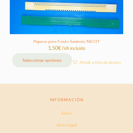
Piquera para Fondo Sanitario NICOT
1,50
€
IVA incluido
Seleccionar opciones
Añadir a lista de deseos
Este
producto
tiene
múltiples
variantes.
Las
opciones
INFORMACIÓN
se
pueden
Envío
elegir
en
la
Aviso legal
página