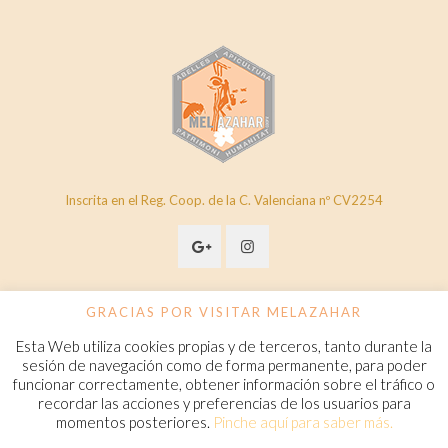
Inscrita en el Reg. Coop. de la C. Valenciana nº CV2254
GRACIAS POR VISITAR MELAZAHAR
Esta Web utiliza cookies propias y de terceros, tanto durante la
© 2020 Melazahar. All Rights Reserved.
www.melazahar.com
sesión de navegación como de forma permanente, para poder
funcionar correctamente, obtener información sobre el tráfico o
recordar las acciones y preferencias de los usuarios para
Política de cookies
momentos posteriores.
Pinche aquí para saber más.
Condiciones Generales de Contratación
Aviso legal
Política de privacidad
FAQ