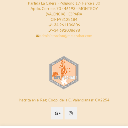
Partida La Calera - Poligono 17- Parcela 30
Apdo. Correos 70 - 46193 - MONTROY
(VALENCIA) - ESPAÑA
CIF F98128184
+34 961106606
+34 692038698
administracion@melazahar.com
Inscrita en el Reg. Coop. de la C. Valenciana nº CV2254