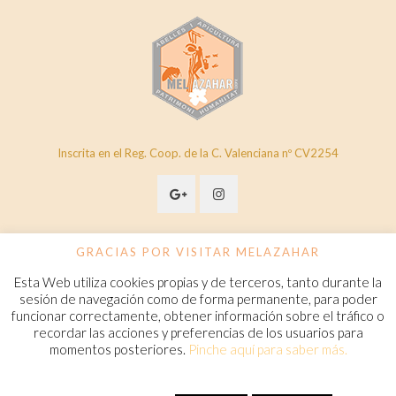
Inscrita en el Reg. Coop. de la C. Valenciana nº CV2254
GRACIAS POR VISITAR MELAZAHAR
Esta Web utiliza cookies propias y de terceros, tanto durante la
© 2020 Melazahar. All Rights Reserved.
www.melazahar.com
sesión de navegación como de forma permanente, para poder
funcionar correctamente, obtener información sobre el tráfico o
recordar las acciones y preferencias de los usuarios para
Política de cookies
momentos posteriores.
Pinche aquí para saber más.
Condiciones Generales de Contratación
Aviso legal
Política de privacidad
FAQ