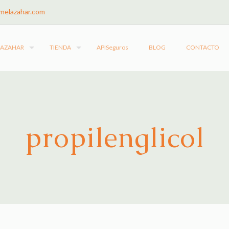
melazahar.com
LAZAHAR
TIENDA
APISeguros
BLOG
CONTACTO
propilenglicol