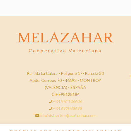
MELAZAHAR
Cooperativa Valenciana
Partida La Calera - Poligono 17- Parcela 30
I
Apdo. Correos 70 - 46193 - MONTROY
(VALENCIA) - ESPAÑA
CIF F98128184
+34 961106606
+34 692038698
administracion@melazahar.com