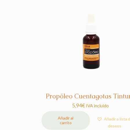
Propóleo Cuentagotas Tintu
5,94
€
IVA incluido
Añadir al
Añadir a lista 
carrito
deseos