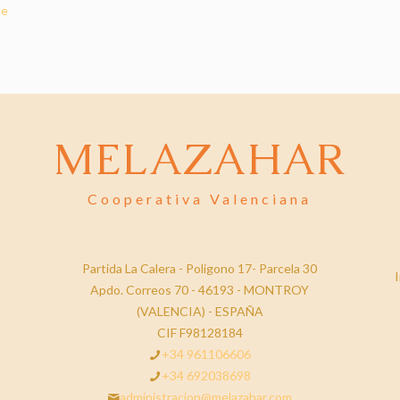
de
MELAZAHAR
Cooperativa Valenciana
Partida La Calera - Poligono 17- Parcela 30
I
Apdo. Correos 70 - 46193 - MONTROY
(VALENCIA) - ESPAÑA
CIF F98128184
+34 961106606
+34 692038698
administracion@melazahar.com