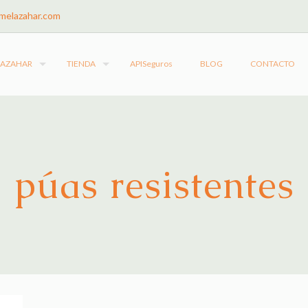
melazahar.com
LAZAHAR
TIENDA
APISeguros
BLOG
CONTACTO
púas resistentes