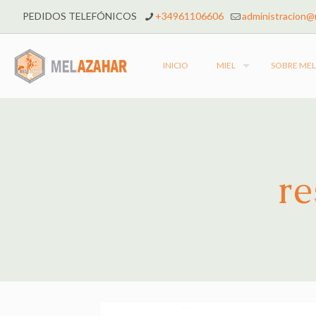
PEDIDOS TELEFÓNICOS
+34961106606
administracion@
INICIO
MIEL
SOBRE ME
re