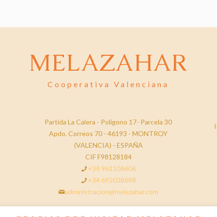
MELAZAHAR
Cooperativa Valenciana
Partida La Calera - Poligono 17- Parcela 30
I
Apdo. Correos 70 - 46193 - MONTROY
(VALENCIA) - ESPAÑA
CIF F98128184
+34 961106606
+34 692038698
administracion@melazahar.com