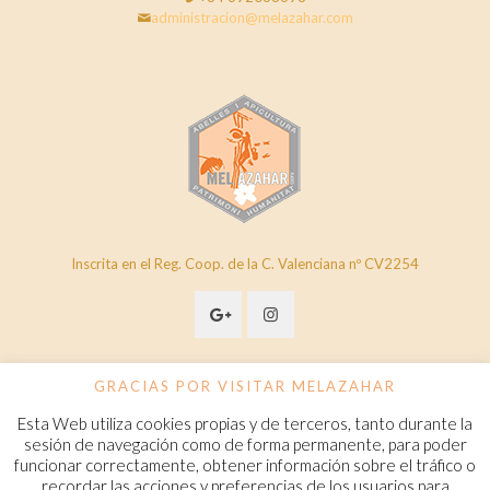
administracion@melazahar.com
Inscrita en el Reg. Coop. de la C. Valenciana nº CV2254
GRACIAS POR VISITAR MELAZAHAR
Esta Web utiliza cookies propias y de terceros, tanto durante la
© 2020 Melazahar. All Rights Reserved.
www.melazahar.com
sesión de navegación como de forma permanente, para poder
funcionar correctamente, obtener información sobre el tráfico o
recordar las acciones y preferencias de los usuarios para