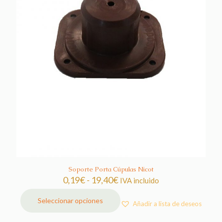
Soporte Porta Cúpulas Nicot
Rango
0,19
€
-
19,40
€
IVA incluido
de
precios:
Seleccionar opciones
Añadir a lista de deseos
Este
desde
producto
0,19€