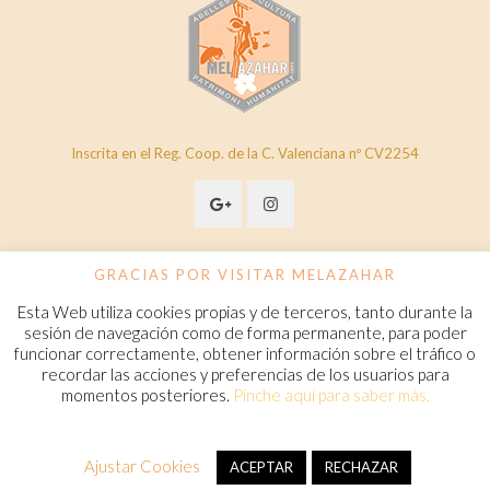
Inscrita en el Reg. Coop. de la C. Valenciana nº CV2254
GRACIAS POR VISITAR MELAZAHAR
Esta Web utiliza cookies propias y de terceros, tanto durante la
© 2020 Melazahar. All Rights Reserved.
www.melazahar.com
sesión de navegación como de forma permanente, para poder
funcionar correctamente, obtener información sobre el tráfico o
recordar las acciones y preferencias de los usuarios para
Política de cookies
momentos posteriores.
Pinche aquí para saber más.
Condiciones Generales de Contratación
Aviso legal
Política de privacidad
FAQ
Ajustar Cookies
ACEPTAR
RECHAZAR