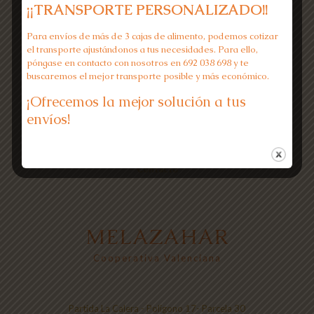
Envío
elegir
¡¡TRANSPORTE PERSONALIZADO!!
en
la
Aviso legal
Para envíos de más de 3 cajas de alimento, podemos cotizar
página
el transporte ajustándonos a tus necesidades. Para ello,
de
Condiciones de contratación
póngase en contacto con nosotros en 692 038 698 y te
producto
buscaremos el mejor transporte posible y más económico.
Sobre nosotros
¡Ofrecemos la mejor solución a tus
Devoluciones
envíos!
Política de privacidad
Contacto
MELAZAHAR
Cooperativa Valenciana
Partida La Calera - Poligono 17- Parcela 30