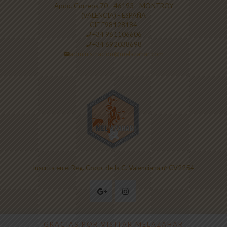
Apdo. Correos 70 - 46193 - MONTROY
(VALENCIA) - ESPAÑA
CIF F98128184
+34 961106606
+34 692038698
administracion@melazahar.com
Inscrita en el Reg. Coop. de la C. Valenciana nº CV2254
GRACIAS POR VISITAR MELAZAHAR