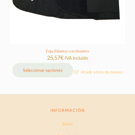
Faja Elástica con tirantes
25,57
€
IVA incluido
Seleccionar opciones
Añadir a lista de deseos
Este
producto
tiene
múltiples
variantes.
Las
opciones
INFORMACIÓN
se
pueden
Envío
elegir
en