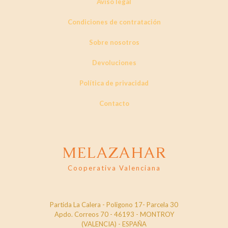
la
Aviso legal
página
de
Condiciones de contratación
producto
Sobre nosotros
Devoluciones
Política de privacidad
Contacto
MELAZAHAR
Cooperativa Valenciana
Partida La Calera - Poligono 17- Parcela 30
Apdo. Correos 70 - 46193 - MONTROY
(VALENCIA) - ESPAÑA