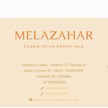
MELAZAHAR
Cooperativa Valenciana
Partida La Calera - Poligono 17- Parcela 30
I
Apdo. Correos 70 - 46193 - MONTROY
(VALENCIA) - ESPAÑA
CIF F98128184
+34 961106606
+34 692038698
administracion@melazahar.com