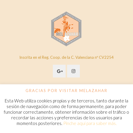
Inscrita en el Reg. Coop. de la C. Valenciana nº CV2254
GRACIAS POR VISITAR MELAZAHAR
Esta Web utiliza cookies propias y de terceros, tanto durante la
© 2020 Melazahar. All Rights Reserved.
www.melazahar.com
sesión de navegación como de forma permanente, para poder
funcionar correctamente, obtener información sobre el tráfico o
recordar las acciones y preferencias de los usuarios para
Política de cookies
momentos posteriores.
Pinche aquí para saber más.
Condiciones Generales de Contratación
Aviso legal
Política de privacidad
FAQ