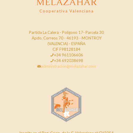
MELAZAHAR
Cooperativa Valenciana
Partida La Calera - Poligono 17- Parcela 30
Apdo. Correos 70 - 46193 - MONTROY
(VALENCIA) - ESPAÑA
CIF F98128184
+34 961106606
+34 692038698
administracion@melazahar.com