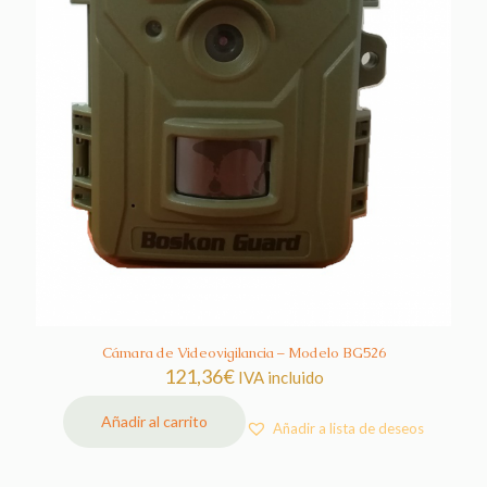
Cámara de Videovigilancia – Modelo BG526
121,36
€
IVA incluido
Añadir al carrito
Añadir a lista de deseos