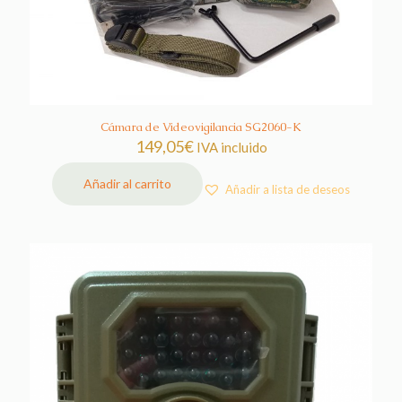
Cámara de Videovigilancia SG2060-K
149,05
€
IVA incluido
Añadir al carrito
Añadir a lista de deseos