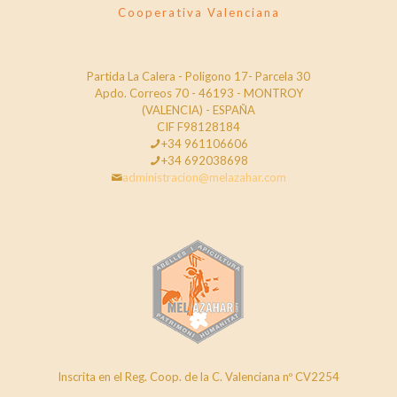
Cooperativa Valenciana
Partida La Calera - Poligono 17- Parcela 30
Apdo. Correos 70 - 46193 - MONTROY
(VALENCIA) - ESPAÑA
CIF F98128184
+34 961106606
+34 692038698
administracion@melazahar.com
Inscrita en el Reg. Coop. de la C. Valenciana nº CV2254