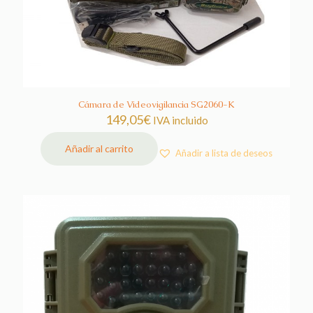
Cámara de Videovigilancia SG2060-K
149,05
€
IVA incluido
Añadir al carrito
Añadir a lista de deseos