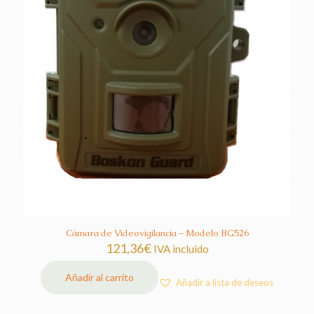
Cámara de Videovigilancia – Modelo BG526
121,36
€
IVA incluido
Añadir al carrito
Añadir a lista de deseos