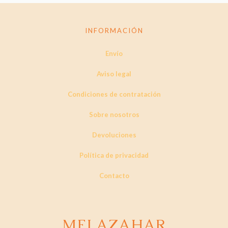
variantes.
Las
opciones
INFORMACIÓN
se
pueden
Envío
elegir
en
la
Aviso legal
página
de
Condiciones de contratación
producto
Sobre nosotros
Devoluciones
Política de privacidad
Contacto
MELAZAHAR