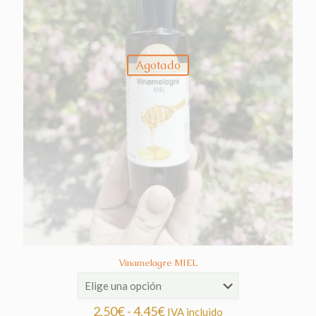
Agotado
Vinamelagre MIEL
Rango
2,50
€
-
4,45
€
IVA incluido