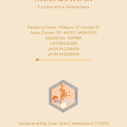
Cooperativa Valenciana
Partida La Calera - Poligono 17- Parcela 30
Apdo. Correos 70 - 46193 - MONTROY
(VALENCIA) - ESPAÑA
CIF F98128184
+34 961106606
+34 692038698
administracion@melazahar.com
Inscrita en el Reg. Coop. de la C. Valenciana nº CV2254