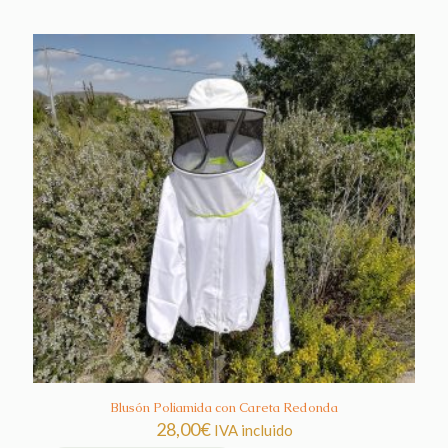
Blusón Poliamida con Careta Redonda
28,00
€
IVA incluido