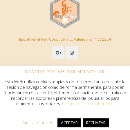
Inscrita en el Reg. Coop. de la C. Valenciana nº CV2254
GRACIAS POR VISITAR MELAZAHAR
Esta Web utiliza cookies propias y de terceros, tanto durante la
© 2020 Melazahar. All Rights Reserved.
www.melazahar.com
sesión de navegación como de forma permanente, para poder
funcionar correctamente, obtener información sobre el tráfico o
recordar las acciones y preferencias de los usuarios para
Política de cookies
momentos posteriores.
Pinche aquí para saber más.
Condiciones Generales de Contratación
Aviso legal
Política de privacidad
FAQ
Ajustar Cookies
ACEPTAR
RECHAZAR