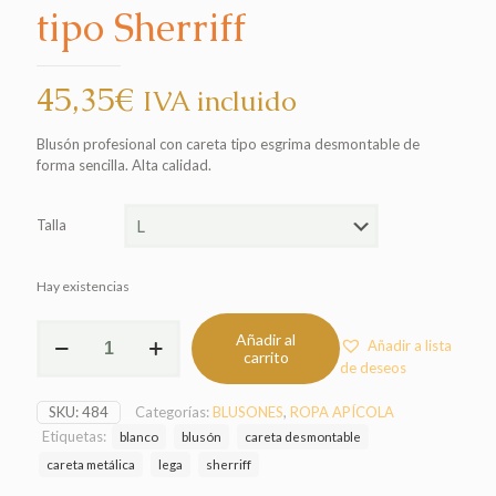
tipo Sherriff
45,35
€
IVA incluido
Blusón profesional con careta tipo esgrima desmontable de
forma sencilla. Alta calidad.
Talla
Hay existencias
Blusón
Añadir al
Añadir a lista
LEGA
carrito
de deseos
con
careta
SKU:
484
Categorías:
BLUSONES
,
ROPA APÍCOLA
tipo
Sherriff
Etiquetas:
blanco
blusón
careta desmontable
cantidad
careta metálica
lega
sherriff