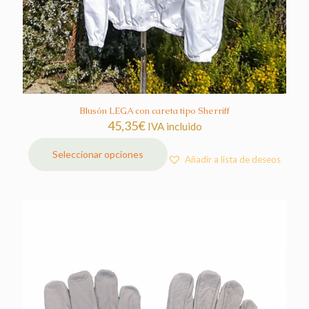
Blusón LEGA con careta tipo Sherriff
45,35
€
IVA incluido
Seleccionar opciones
Añadir a lista de deseos
Este
producto
tiene
múltiples
variantes.
Las
opciones
se
pueden
elegir
en
la