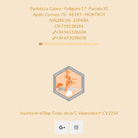
Partida La Calera - Poligono 17- Parcela 30
Apdo. Correos 70 - 46193 - MONTROY
(VALENCIA) - ESPAÑA
CIF F98128184
+34 961106606
+34 692038698
administracion@melazahar.com
Inscrita en el Reg. Coop. de la C. Valenciana nº CV2254