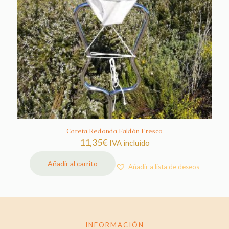
Careta Redonda Faldón Fresco
11,35
€
IVA incluido
Añadir al carrito
Añadir a lista de deseos
INFORMACIÓN