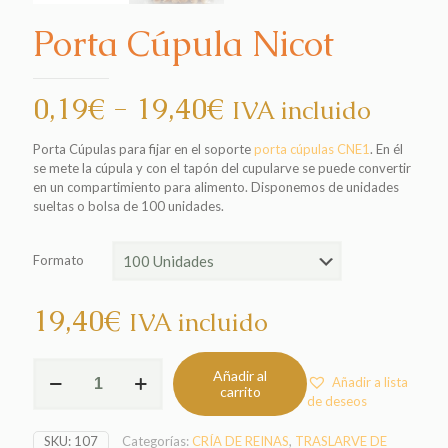
Porta Cúpula Nicot
Rango
0,19
€
-
19,40
€
IVA incluido
de
Porta Cúpulas para fijar en el soporte
porta cúpulas CNE1
. En él
precios:
se mete la cúpula y con el tapón del cupularve se puede convertir
desde
en un compartimiento para alimento. Disponemos de unidades
sueltas o bolsa de 100 unidades.
0,19€
hasta
Formato
19,40€
19,40
€
IVA incluido
Porta
Añadir al
Añadir a lista
Cúpula
carrito
de deseos
Nicot
cantidad
SKU:
107
Categorías:
CRÍA DE REINAS
,
TRASLARVE DE