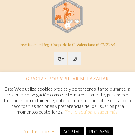
Inscrita en el Reg. Coop. de la C. Valenciana nº CV2254
GRACIAS POR VISITAR MELAZAHAR
Esta Web utiliza cookies propias y de terceros, tanto durante la
© 2020 Melazahar. All Rights Reserved.
www.melazahar.com
sesión de navegación como de forma permanente, para poder
funcionar correctamente, obtener información sobre el tráfico o
recordar las acciones y preferencias de los usuarios para
Política de cookies
momentos posteriores.
Pinche aquí para saber más.
Condiciones Generales de Contratación
Aviso legal
Política de privacidad
FAQ
Ajustar Cookies
ACEPTAR
RECHAZAR