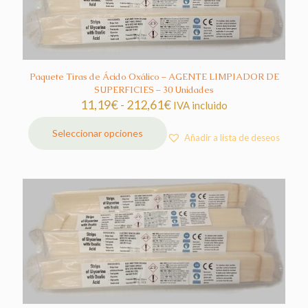
Paquete Tiras de Ácido Oxálico – AGENTE LIMPIADOR DE
SUPERFICIES – 30 Unidades
Rango
11,19
€
-
212,61
€
IVA incluido
de
precios:
Seleccionar opciones
Añadir a lista de deseos
Este
desde
producto
11,19€
tiene
hasta
múltiples
212,61€
variantes.
Las
opciones
se
pueden
elegir
en
la
página