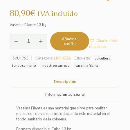
80,90
€
IVA incluido
Vaselina Filante 13 Kg
Vaselina
Añadir al
Añadir a lista
Filante
carrito
de deseos
13
Kg
cantidad
SKU:
965
Categoría:
LIMPIEZA
Etiquetas:
apicultura
fondo sanitario
muestreo varroas
vaselina filante
Descripción
Información adicional
Vaselina Filante es una material que sirve para realizar
muestreos de varroas introduciendo este material en el
fondo sanitario de la colmena.
Formato disponible: Cubo 13 kg