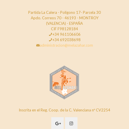
Partida La Calera - Poligono 17- Parcela 30
Apdo. Correos 70 - 46193 - MONTROY
(VALENCIA) - ESPAÑA
CIF F98128184
+34 961106606
+34 692038698
administracion@melazahar.com
Inscrita en el Reg. Coop. de la C. Valenciana nº CV2254