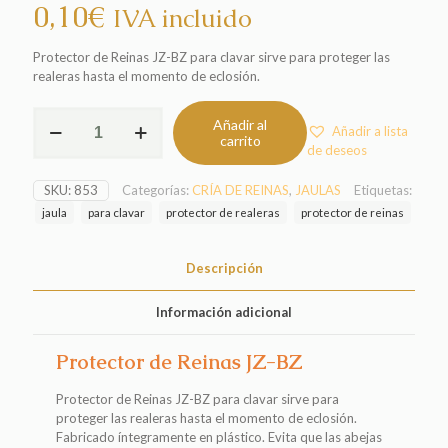
0,10
€
IVA incluido
Protector de Reinas JZ-BZ para clavar sirve para proteger las
realeras hasta el momento de eclosión.
Protector
Añadir al
Añadir a lista
de
carrito
de deseos
Reinas
JZ-
SKU:
853
Categorías:
CRÍA DE REINAS
,
JAULAS
Etiquetas:
BZ
cantidad
jaula
para clavar
protector de realeras
protector de reinas
Descripción
Información adicional
Protector de Reinas JZ-BZ
Protector de Reinas JZ-BZ para clavar sirve para
proteger las realeras hasta el momento de eclosión.
Fabricado íntegramente en plástico. Evita que las abejas