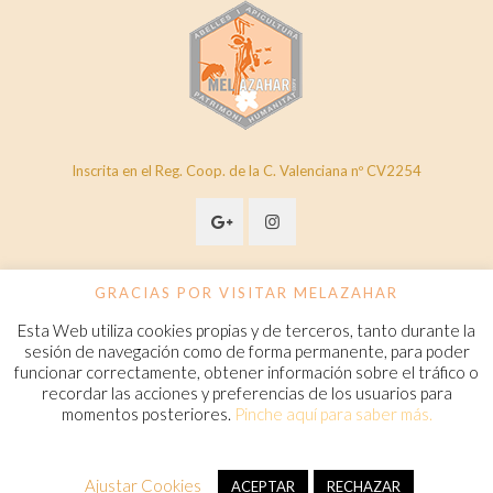
Inscrita en el Reg. Coop. de la C. Valenciana nº CV2254
GRACIAS POR VISITAR MELAZAHAR
Esta Web utiliza cookies propias y de terceros, tanto durante la
© 2020 Melazahar. All Rights Reserved.
www.melazahar.com
sesión de navegación como de forma permanente, para poder
funcionar correctamente, obtener información sobre el tráfico o
recordar las acciones y preferencias de los usuarios para
Política de cookies
momentos posteriores.
Pinche aquí para saber más.
Condiciones Generales de Contratación
Aviso legal
Política de privacidad
FAQ
Ajustar Cookies
ACEPTAR
RECHAZAR