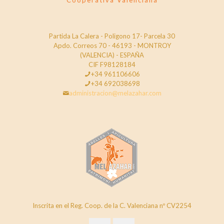
Cooperativa Valenciana
Partida La Calera - Poligono 17- Parcela 30
Apdo. Correos 70 - 46193 - MONTROY
(VALENCIA) - ESPAÑA
CIF F98128184
+34 961106606
+34 692038698
administracion@melazahar.com
Inscrita en el Reg. Coop. de la C. Valenciana nº CV2254