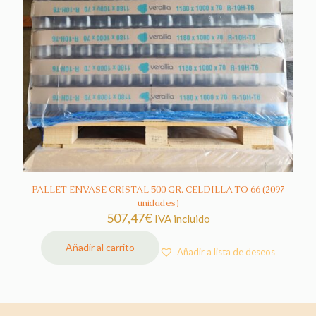
PALLET ENVASE CRISTAL 500 GR. CELDILLA TO 66 (2097
unidades)
507,47
€
IVA incluido
Añadir al carrito
Añadir a lista de deseos