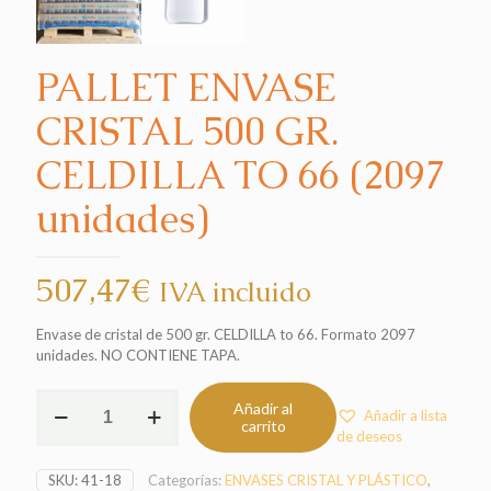
PALLET ENVASE
CRISTAL 500 GR.
CELDILLA TO 66 (2097
unidades)
507,47
€
IVA incluido
Envase de cristal de 500 gr. CELDILLA to 66. Formato 2097
unidades. NO CONTIENE TAPA.
PALLET
Añadir al
Añadir a lista
ENVASE
carrito
de deseos
CRISTAL
500
SKU:
41-18
Categorías:
ENVASES CRISTAL Y PLÁSTICO
,
GR.