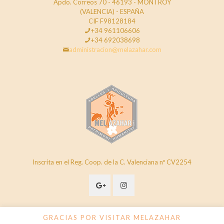
Apdo. Correos 70 - 46193 - MONTROY
(VALENCIA) - ESPAÑA
CIF F98128184
+34 961106606
+34 692038698
administracion@melazahar.com
Inscrita en el Reg. Coop. de la C. Valenciana nº CV2254
GRACIAS POR VISITAR MELAZAHAR