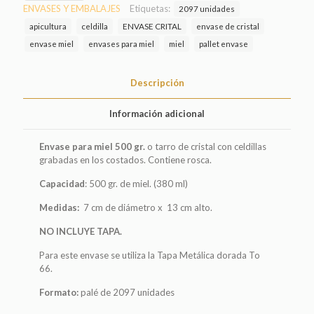
CELDILLA
ENVASES Y EMBALAJES
Etiquetas:
2097 unidades
TO
apicultura
celdilla
ENVASE CRITAL
envase de cristal
66
envase miel
envases para miel
miel
pallet envase
(2097
unidades)
cantidad
Descripción
Información adicional
Envase para miel 500 gr.
o tarro de cristal con celdillas
grabadas en los costados. Contiene rosca.
Capacidad
: 500 gr. de miel. (380 ml)
Medidas:
7 cm de diámetro x 13 cm alto.
NO INCLUYE TAPA.
Para este envase se utiliza la Tapa Metálica dorada To
66.
Formato:
palé de 2097 unidades