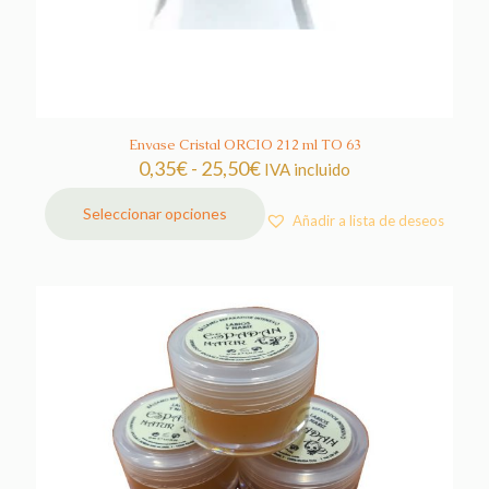
Envase Cristal ORCIO 212 ml TO 63
Rango
0,35
€
-
25,50
€
IVA incluido
de
precios:
Seleccionar opciones
Añadir a lista de deseos
Este
desde
producto
0,35€
tiene
hasta
múltiples
25,50€
variantes.
Las
opciones
se
pueden
elegir
en
la
página