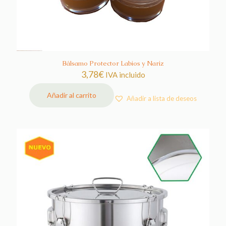
de
producto
Bálsamo Protector Labios y Nariz
3,78
€
IVA incluido
Añadir al carrito
Añadir a lista de deseos