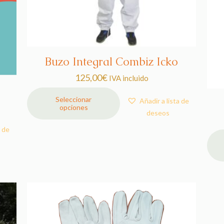
Buzo Integral Combiz Icko
125,00
€
IVA incluido
Seleccionar
Añadir a lista de
opciones
Este
deseos
producto
a de
tiene
múltiples
Este
variantes.
prod
Las
tiene
opciones
múlti
se
varia
pueden
Las
elegir
opci