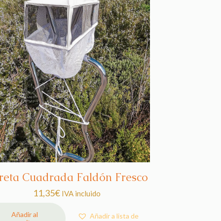
reta Cuadrada Faldón Fresco
11,35
€
IVA incluido
Añadir al
Añadir a lista de