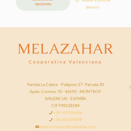
opciones
Este
deseos
producto
tiene
múltiples
variantes.
Las
MELAZAHAR
opciones
se
pueden
Cooperativa Valenciana
elegir
en
la
Partida La Calera - Poligono 17- Parcela 30
I
página
Apdo. Correos 70 - 46193 - MONTROY
de
(VALENCIA) - ESPAÑA
producto
CIF F98128184
+34 961106606
+34 692038698
administracion@melazahar.com