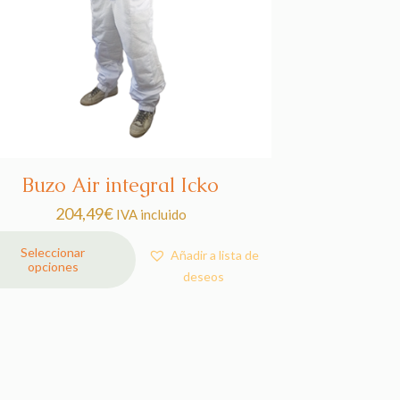
Buzo Air integral Icko
204,49
€
IVA incluido
Seleccionar
Añadir a lista de
opciones
deseos
ucto
ples
ntes.
ones