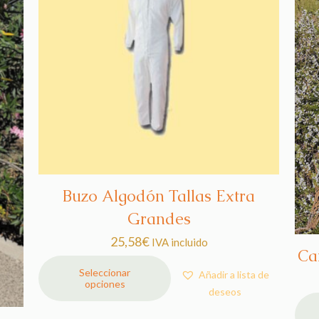
de
producto
Buzo Algodón Tallas Extra
Grandes
25,58
€
IVA incluido
Ca
Seleccionar
Añadir a lista de
opciones
Este
deseos
producto