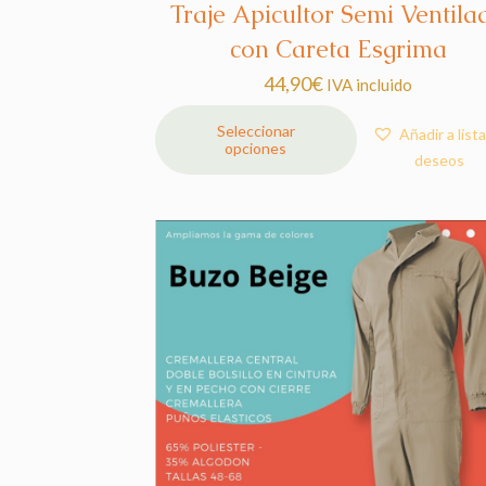
Traje Apicultor Semi Ventila
con Careta Esgrima
44,90
€
IVA incluido
Seleccionar
Añadir a list
opciones
Este
deseos
producto
tiene
múltiples
variantes.
Las
opciones
se
pueden
elegir
en
la
página