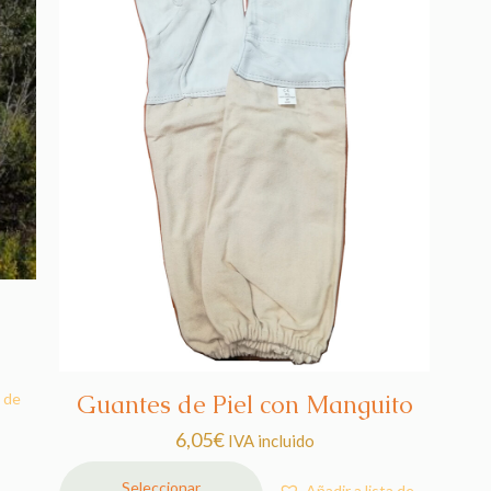
en
se
la
pued
página
elegi
de
en
producto
la
págin
de
prod
a de
Guantes de Piel con Manguito
6,05
€
IVA incluido
Seleccionar
Añadir a lista de