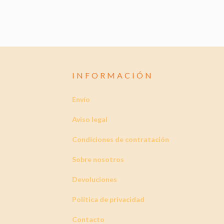
múltiples
variantes.
Las
opciones
se
pueden
elegir
INFORMACIÓN
en
la
Envío
página
Aviso legal
de
producto
Condiciones de contratación
Sobre nosotros
Devoluciones
Política de privacidad
Contacto