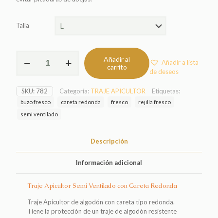
Talla
Traje
Añadir al
Añadir a lista
Apicultor
carrito
de deseos
Semi
Ventilado
SKU:
782
Categoría:
TRAJE APICULTOR
Etiquetas:
con
Careta
buzo fresco
careta redonda
fresco
rejilla fresco
Redonda
semi ventilado
cantidad
Descripción
Información adicional
Traje Apicultor Semi Ventilado con Careta Redonda
Traje Apicultor de algodón con careta tipo redonda.
Tiene la protección de un traje de algodón resistente