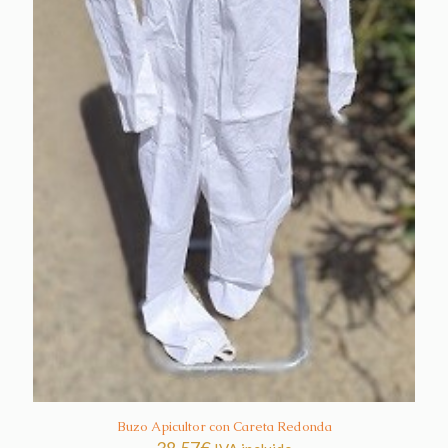
Buzo Apicultor con Careta Redonda
38,57
€