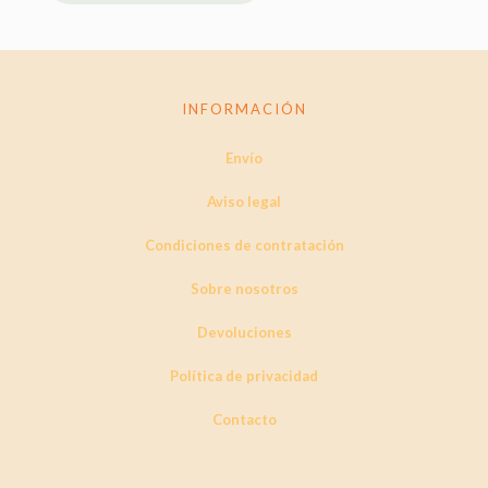
producto
tiene
múltiples
variantes.
Las
INFORMACIÓN
opciones
se
pueden
Envío
elegir
en
Aviso legal
la
página
Condiciones de contratación
de
producto
Sobre nosotros
Devoluciones
Política de privacidad
Contacto