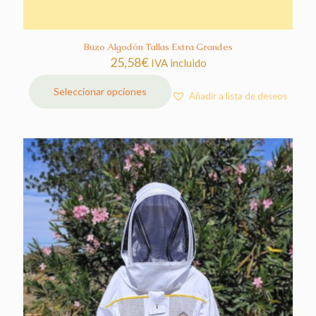
Buzo Algodón Tallas Extra Grandes
25,58
€
IVA incluido
Seleccionar opciones
Añadir a lista de deseos
Este
producto
tiene
múltiples
variantes.
Las
opciones
se
pueden
elegir
en
la
página
de
producto