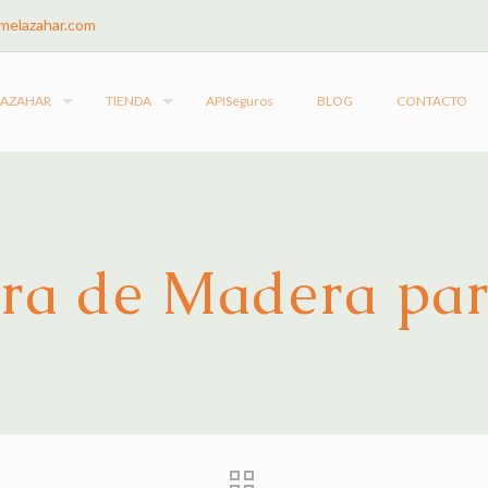
melazahar.com
LAZAHAR
TIENDA
APISeguros
BLOG
CONTACTO
ra de Madera par