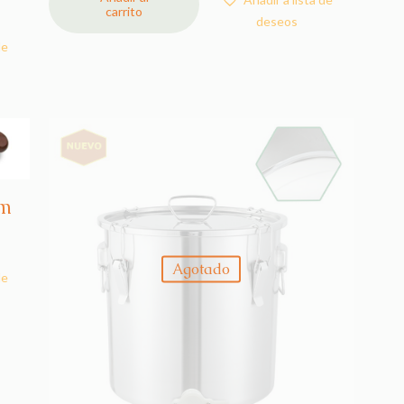
carrito
deseos
de
cm
Agotado
de