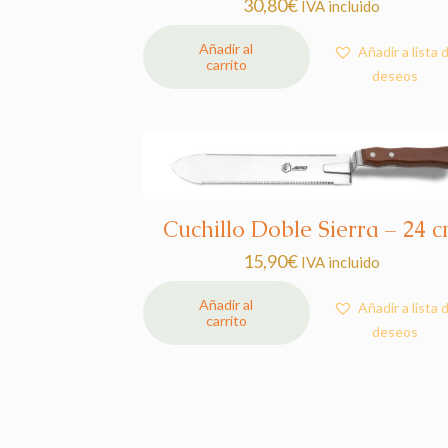
30,80
€
IVA incluido
Añadir al
Añadir a lista 
carrito
deseos
Cuchillo Doble Sierra – 24 
15,90
€
IVA incluido
Añadir al
Añadir a lista 
carrito
deseos