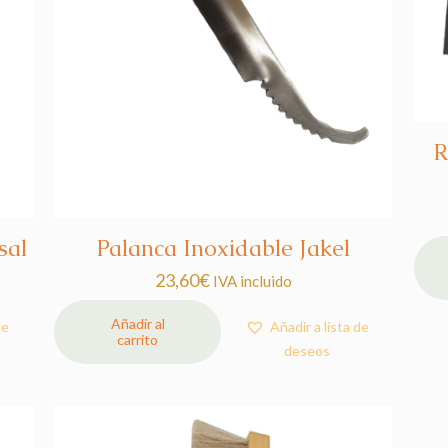
R
sal
Palanca Inoxidable Jakel
23,60
€
IVA incluido
Añadir al
de
Añadir a lista de
carrito
deseos