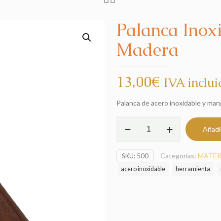
Palanca Inox
Madera
13,00
€
IVA inclui
Palanca de acero inoxidable y ma
Palanca
Añadir
Inoxidable
Mango
Categorías:
MATER
SKU:
500
de
Madera
acero inoxidable
herramienta
cantidad