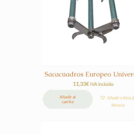
Sacacuadros Europeo Univer
11,33
€
IVA incluido
Añadir al
Añadir a lista 
carrito
deseos