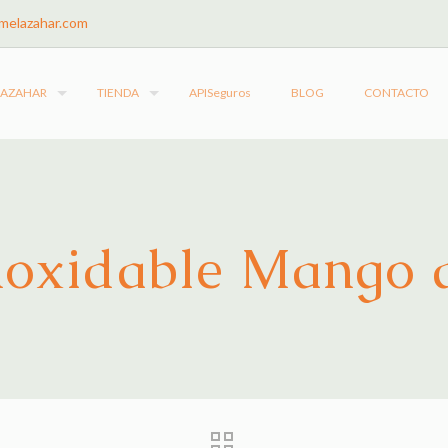
melazahar.com
LAZAHAR
TIENDA
APISeguros
BLOG
CONTACTO
noxidable Mango