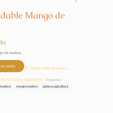
idable Mango de
do
ngo de madera.
 al carrito
Añadir a lista de deseos
IAL APÍCOLA
,
PALANCAS
Etiquetas:
madera
mango madera
palanca apicultura