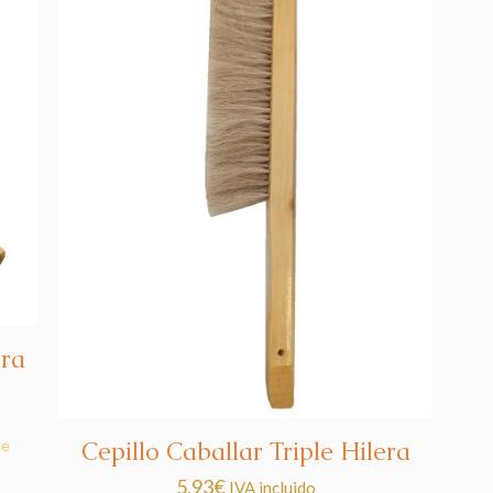
era
de
Cepillo Caballar Triple Hilera
5,93
€
IVA incluido