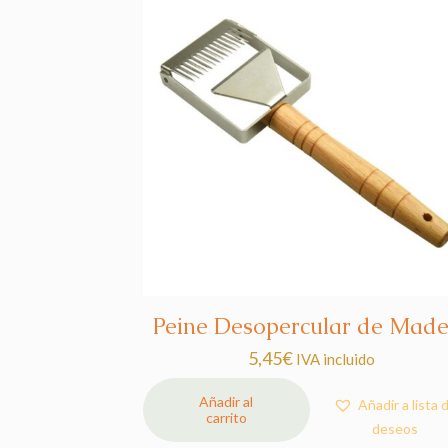
Peine Desopercular de Mad
5,45
€
IVA incluido
Añadir al
Añadir a lista 
carrito
deseos