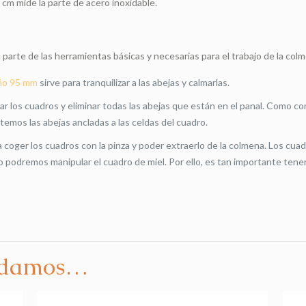
 cm mide la parte de acero inoxidable.
arte de las herramientas básicas y necesarias para el trabajo de la col
ño 95 mm
sirve para tranquilizar a las abejas y calmarlas.
llar los cuadros y eliminar todas las abejas que están en el panal. Como
temos las abejas ancladas a las celdas del cuadro.
a coger los cuadros con la pinza y poder extraerlo de la colmena. Los cua
 podremos manipular el cuadro de miel. Por ello, es tan importante tene
ndamos…