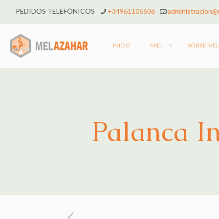
PEDIDOS TELEFÓNICOS
+34961106606
administracion@
INICIO
MIEL
SOBRE ME
Palanca I