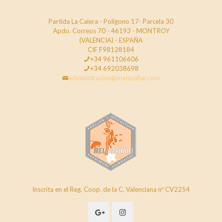
Partida La Calera - Poligono 17- Parcela 30
Apdo. Correos 70 - 46193 - MONTROY
(VALENCIA) - ESPAÑA
CIF F98128184
+34 961106606
+34 692038698
administracion@melazahar.com
Inscrita en el Reg. Coop. de la C. Valenciana nº CV2254