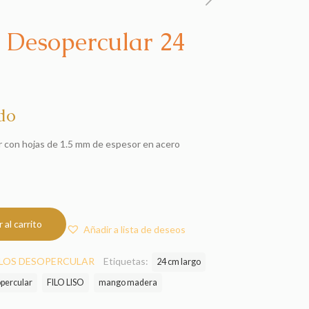
a Desopercular 24
do
ar con hojas de 1.5 mm de espesor en acero
 al carrito
Añadir a lista de deseos
LOS DESOPERCULAR
Etiquetas:
24 cm largo
percular
FILO LISO
mango madera