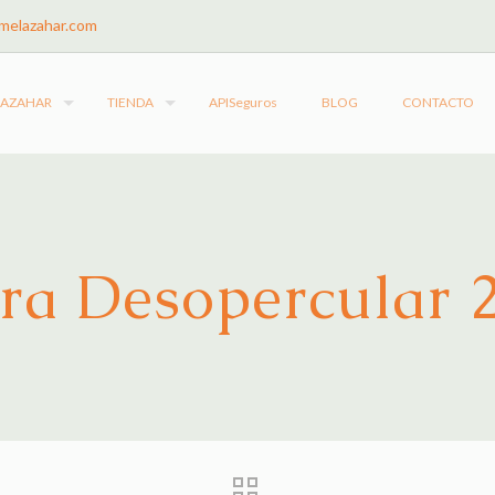
melazahar.com
LAZAHAR
TIENDA
APISeguros
BLOG
CONTACTO
ra Desopercular 