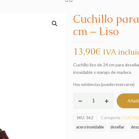
Cuchillo par
cm – Liso
13,90
€
IVA inclui
Cuchillo liso de 24 cm para desell
inoxidable y mango de madera.
Hay existencias (puede reservarse)
Cuchillo
Añadir
para
Desopercular
Categoría:
CUCHIL
SKU:
362
24
cm
acero inoxidable
desellar
deso
-