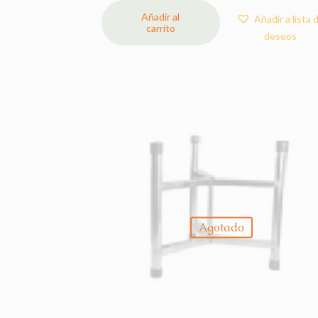
Añadir al
Añadir a lista 
carrito
deseos
Agotado