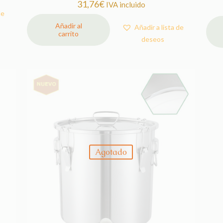
31,76
€
IVA incluido
de
Añadir al
Añadir a lista de
carrito
deseos
Agotado