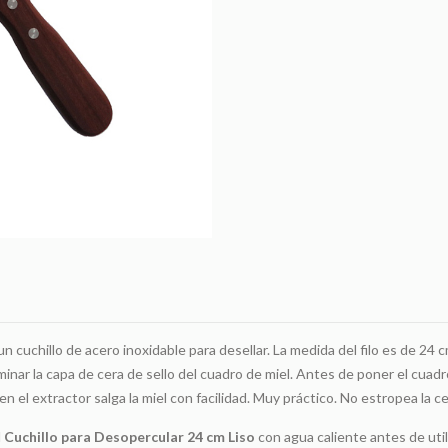
Liso
cantidad
un cuchillo de acero inoxidable para desellar. La medida del filo es de 2
 eliminar la capa de cera de sello del cuadro de miel. Antes de poner el cua
n el extractor salga la miel con facilidad. Muy práctico. No estropea la ce
l
Cuchillo para Desopercular 24 cm Liso
con agua caliente antes de uti