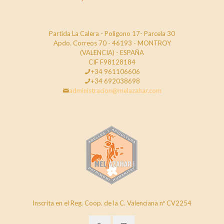
Partida La Calera - Poligono 17- Parcela 30
Apdo. Correos 70 - 46193 - MONTROY
(VALENCIA) - ESPAÑA
CIF F98128184
+34 961106606
+34 692038698
administracion@melazahar.com
Inscrita en el Reg. Coop. de la C. Valenciana nº CV2254