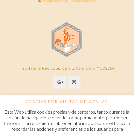
administracion@melazahar.com
Inscrita en el Reg. Coop. de la C. Valenciana nº CV2254
GRACIAS POR VISITAR MELAZAHAR
Esta Web utiliza cookies propias y de terceros, tanto durante la
© 2020 Melazahar. All Rights Reserved.
www.melazahar.com
sesión de navegación como de forma permanente, para poder
funcionar correctamente, obtener información sobre el tráfico o
recordar las acciones y preferencias de los usuarios para
Política de cookies